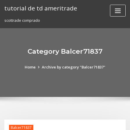
Skip
tutorial de td ameritrade
to
content
scottrade comprado
Category Balcer71837
Home
Archive by category "Balcer71837"
Balcer71837