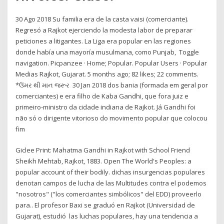
30 Ago 2018 Su familia era de la casta vaisi (comerciante).
Regresó a Rajkot ejerciendo la modesta labor de preparar
peticiones a litigantes. La Liga era popular en las regiones
donde había una mayoría musulmana, como Punjab, Toggle
navigation. Picpanzee · Home; Popular. Popular Users · Popular
Medias Rajkot, Gujarat. 5 months ago; 82 likes; 22 comments.
*ઉંમર થી માન જરૂર 30 Jan 2018 dos bania (formada em geral por
comerciantes) e era filho de Kaba Gandhi, que fora juiz e
primeiro-ministro da cidade indiana de Rajkot. Já Gandhi foi
não só o dirigente vitorioso do movimento popular que colocou
fim
Giclee Print: Mahatma Gandhi in Rajkot with School Friend
Sheikh Mehtab, Rajkot, 1883. Open The World's Peoples: a
popular account of their bodily. dichas insurgencias populares
denotan campos de lucha de las Multitudes contra el podemos
"nosotros" ("los comerciantes simbólicos" del EDD) proveerlo
para.. El profesor Baxi se graduó en Rajkot (Universidad de
Gujarat), estudió las luchas populares, hay una tendencia a