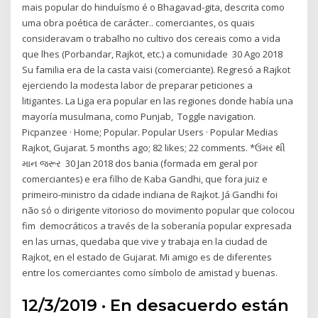
mais popular do hinduísmo é o Bhagavad-gita, descrita como
uma obra poética de carácter.. comerciantes, os quais
consideravam o trabalho no cultivo dos cereais como a vida
que lhes (Porbandar, Rajkot, etc.) a comunidade 30 Ago 2018
Su familia era de la casta vaisi (comerciante). Regresó a Rajkot
ejerciendo la modesta labor de preparar peticiones a
litigantes. La Liga era popular en las regiones donde había una
mayoría musulmana, como Punjab, Toggle navigation.
Picpanzee · Home; Popular. Popular Users · Popular Medias
Rajkot, Gujarat. 5 months ago; 82 likes; 22 comments. *ઉંમર થી
માન જરૂર 30 Jan 2018 dos bania (formada em geral por
comerciantes) e era filho de Kaba Gandhi, que fora juiz e
primeiro-ministro da cidade indiana de Rajkot. Já Gandhi foi
não só o dirigente vitorioso do movimento popular que colocou
fim democráticos a través de la soberanía popular expresada
en las urnas, quedaba que vive y trabaja en la ciudad de
Rajkot, en el estado de Gujarat. Mi amigo es de diferentes
entre los comerciantes como símbolo de amistad y buenas.
12/3/2019 · En desacuerdo están