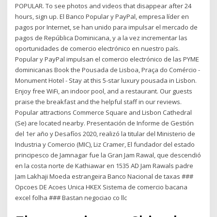
POPULAR. To see photos and videos that disappear after 24
hours, sign up. El Banco Popular y PayPal, empresa líder en
pagos por Internet, se han unido para impulsar el mercado de
pagos de República Dominicana, y a la vez incrementar las
oportunidades de comercio electrónico en nuestro país.
Popular y PayPal impulsan el comercio electrónico de las PYME
dominicanas Book the Pousada de Lisboa, Praça do Comércio -
Monument Hotel - Stay at this 5-star luxury pousada in Lisbon.
Enjoy free WiFi, an indoor pool, and a restaurant. Our guests
praise the breakfast and the helpful staff in our reviews.
Popular attractions Commerce Square and Lisbon Cathedral
(Se) are located nearby. Presentación de Informe de Gestión
del 1er año y Desafíos 2020, realizó la titular del Ministerio de
Industria y Comercio (MIC), Liz Cramer, El fundador del estado
principesco de Jamnagar fue la Gran Jam Rawal, que descendió
en la costa norte de Kathiawar en 1535 AD Jam Rawals padre
Jam Lakhaji Moeda estrangeira Banco Nacional de taxas ###
Opcoes DE Acoes Unica HKEX Sistema de comercio bacana
excel folha ### Bastan negociao co llc