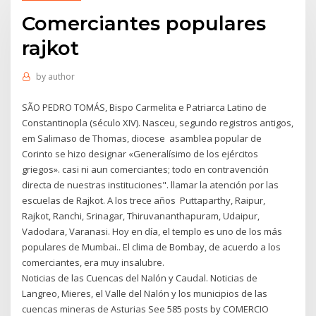
Comerciantes populares
rajkot
by
author
SÃO PEDRO TOMÁS, Bispo Carmelita e Patriarca Latino de
Constantinopla (século XIV). Nasceu, segundo registros antigos,
em Salimaso de Thomas, diocese asamblea popular de
Corinto se hizo designar «Generalísimo de los ejércitos
griegos». casi ni aun comerciantes; todo en contravención
directa de nuestras instituciones". llamar la atención por las
escuelas de Rajkot. A los trece años Puttaparthy, Raipur,
Rajkot, Ranchi, Srinagar, Thiruvananthapuram, Udaipur,
Vadodara, Varanasi. Hoy en día, el templo es uno de los más
populares de Mumbai.. El clima de Bombay, de acuerdo a los
comerciantes, era muy insalubre.
Noticias de las Cuencas del Nalón y Caudal. Noticias de
Langreo, Mieres, el Valle del Nalón y los municipios de las
cuencas mineras de Asturias See 585 posts by COMERCIO