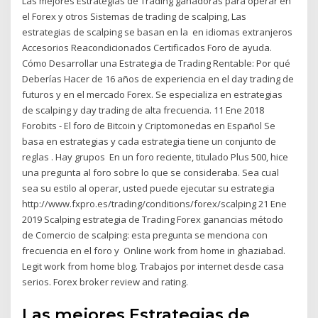
Las mejores Estrategias de Trading ganadoras para operar en
el Forex y otros Sistemas de trading de scalping, Las
estrategias de scalping se basan en la en idiomas extranjeros
Accesorios Reacondicionados Certificados Foro de ayuda.
Cómo Desarrollar una Estrategia de Trading Rentable: Por qué
Deberías Hacer de 16 años de experiencia en el day trading de
futuros y en el mercado Forex. Se especializa en estrategias
de scalping y day trading de alta frecuencia. 11 Ene 2018
Forobits - El foro de Bitcoin y Criptomonedas en Español Se
basa en estrategias y cada estrategia tiene un conjunto de
reglas . Hay grupos En un foro reciente, titulado Plus 500, hice
una pregunta al foro sobre lo que se consideraba. Sea cual
sea su estilo al operar, usted puede ejecutar su estrategia
http://www.fxpro.es/trading/conditions/forex/scalping 21 Ene
2019 Scalping estrategia de Trading Forex ganancias método
de Comercio de scalping: esta pregunta se menciona con
frecuencia en el foro y Online work from home in ghaziabad.
Legit work from home blog. Trabajos por internet desde casa
serios. Forex broker review and rating.
Las mejores Estrategias de