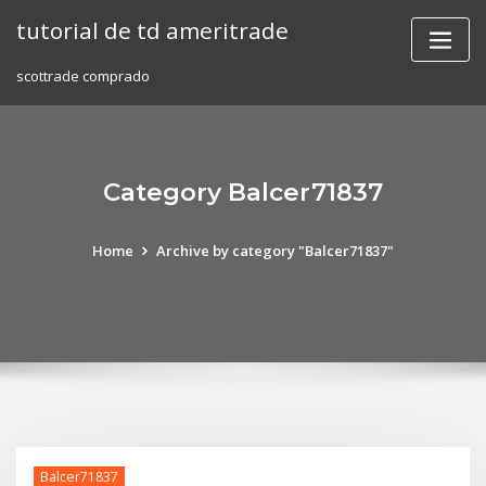
Skip
tutorial de td ameritrade
to
content
scottrade comprado
Category Balcer71837
Home
Archive by category "Balcer71837"
Balcer71837