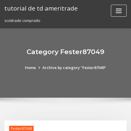
Skip
tutorial de td ameritrade
to
content
scottrade comprado
Category Fester87049
Home
Archive by category "Fester87049"
Fester87049