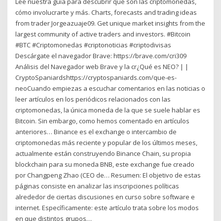
Lee nuestra guía para descubrir qué son las criptomonedas,
cómo involucrarte y más. Charts, forecasts and trading ideas
from trader Jorgeazuaje09. Get unique market insights from the
largest community of active traders and investors. #Bitcoin
#BTC #Criptomonedas #criptonoticias #criptodivisas
Descárgate el navegador Brave: https://brave.com/cri309
Análisis del Navegador web Brave y la cr¿Qué es NEO? | |
CryptoSpaniardshttps://cryptospaniards.com/que-es-
neoCuando empiezas a escuchar comentarios en las noticias o
leer artículos en los periódicos relacionados con las
criptomonedas, la única moneda de la que se suele hablar es
Bitcoin. Sin embargo, como hemos comentado en artículos
anteriores… Binance es el exchange o intercambio de
criptomonedas más reciente y popular de los últimos meses,
actualmente están construyendo Binance Chain, su propia
blockchain para su moneda BNB, este exchange fue creado
por Changpeng Zhao (CEO de… Resumen: El objetivo de estas
páginas consiste en analizar las inscripciones políticas
alrededor de ciertas discusiones en curso sobre software e
internet. Específicamente: este artículo trata sobre los modos
en que distintos grupos…