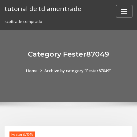
Skip
tutorial de td ameritrade
to
content
scottrade comprado
Category Fester87049
Home
Archive by category "Fester87049"
Fester87049