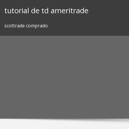
Skip
tutorial de td ameritrade
to
content
scottrade comprado