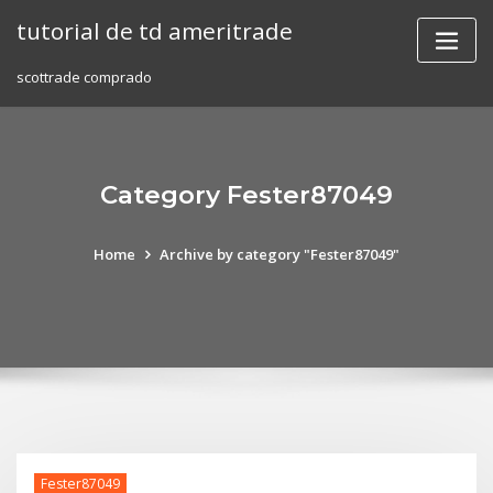
Skip
tutorial de td ameritrade
to
content
scottrade comprado
Category Fester87049
Home
Archive by category "Fester87049"
Fester87049